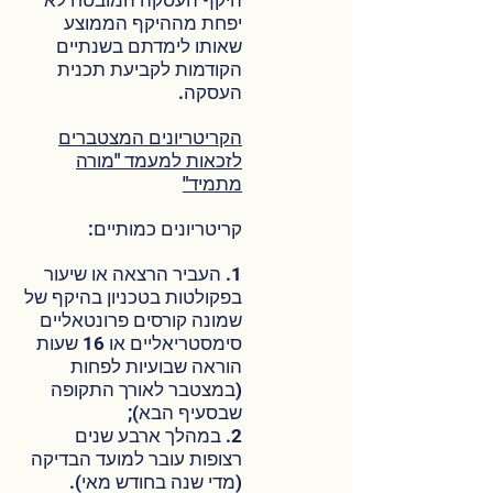
היקף העסקה המובטח לא
יפחת מההיקף הממוצע
שאותו לימדתם בשנתיים
הקודמות לקביעת תכנית
העסקה.
הקריטריונים המצטברים
לזכאות למעמד "מורה
מתמיד"
קריטריונים כמותיים:
1. העביר הרצאה או שיעור
בפקולטות בטכניון בהיקף של
שמונה קורסים פרונטאליים
סימסטריאליים או 16 שעות
הוראה שבועיות לפחות
(במצטבר לאורך התקופה
שבסעיף הבא);
2. במהלך ארבע שנים
רצופות עובר למועד הבדיקה
(מדי שנה בחודש מאי).