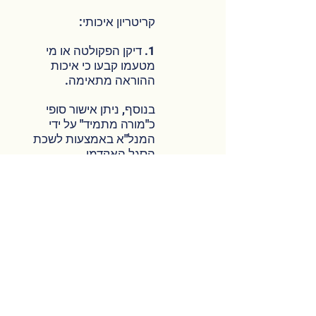
קריטריון איכותי:
1. דיקן הפקולטה או מי
מטעמו קבעו כי איכות
ההוראה מתאימה.
בנוסף, ניתן אישור סופי
כ"מורה מתמיד" על ידי
המנל"א באמצעות לשכת
הסגל האקדמי.
לפרטים נוספים -
מנגנון
יציבות תעסוקתית לסגל
נלווה
.
כל המידע הנמצא באתר (לרבות המחשבונים)
הינו לרווחתם/ן ושימושם/ן של חברי/ות ארגון
סגל ההוראה בטכניון, והאמור בו אינו מהווה