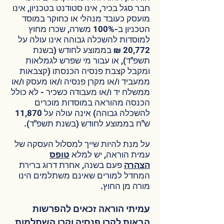
חבר סגל בכיר, אינו סטודנט בטכניון, אינו
מועסק כעובד מנהלי או כחוקר במוסד
הטכניון ב-100% משרה, שכרו מחוץ
למוסדות להשכלה גבוהה אינו עולה על
20,772 ₪ בממוצע לחודש (בשנת
תשפ"ד), או עבור מי שפרש לגמלאות
ומקבל קצבת פנסיה הכנסתו (קצבאות
ממעביד ו/או מקרן פנסיה ו/או מעסק ו/או
ממשלח יד ו/או מעבודה כשכיר - לא כולל
הכנסה מהוראה במוסדות מוכרים
להשכלה גבוהה) אינה עולה על 11,870
ש"ח בממוצע לחודש (בשנת תשפ"ד).
על מנת להיות שייך למסלול העסקה של
עמית הוראה, יש למלא
טופס
הצהרה
פעם בשנה, אחרת דרוג ברירת
המחדל למורים שאינם משתלמים הינו
מורה מן החוץ.
ע
מיתי הוראה זכאים להפרשות
הבאו
ת לקרן פנסיה וקרן השתלמות