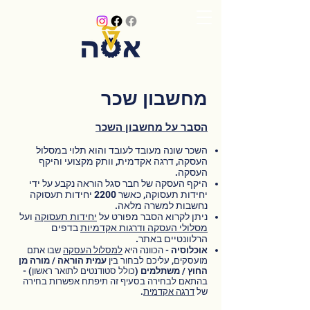
מחשבון שכר
הסבר על מ
חשבון השכר
השכר שונה מעובד לעובד והוא תלוי במסלול
העסקה, דרגה אקדמית, וותק מקצועי והיקף
העסקה.
היקף העסקה של חבר סגל הוראה נקבע על ידי
יחידות תעסוקה, כאשר 2200 יחידות תעסוקה
נחשבות למשרה מלאה.
ניתן לקרוא הסבר מפורט על
יחידות תעסוקה
ועל
מסלולי העסקה ודרגות אקדמיות
בדפים
הרלוונטיים באתר.
אוכלוסיה
- הכוונה היא
למסלול העסקה
שבו אתם
מועסקים, עליכם לבחור בין
עמית הוראה
/
מורה מן
החוץ
/
משתלמים
(כולל סטודנטים לתואר ראשון) -
בהתאם לבחירה בסעיף זה תיפתח אפשרות בחירה
של
דרגה אקדמית
.